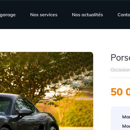
 garage
Nos services
Nos actualités
Conta
Pors
Occasio
50 
Mar
Mod