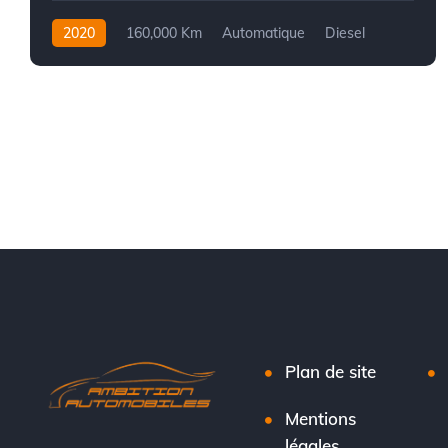
2020
160,000 Km
Automatique
Diesel
Front Wheel Drive
Plan de site
Mentions
légales