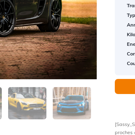
Tra
Typ
Ann
Kil
Ene
Co
Cou
[Sassy_S
proches 