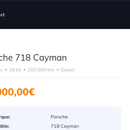
ct
che 718 Cayman
ns
2018
200,000 Km
Diesel
000,00€
que:
Porsche
èle:
718 Cayman