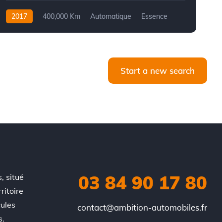
2017
400,000 Km
Automatique
Essence
Front Wheel Drive
Start a new search
03 84 90 17 80
, situé
ritoire
cules
contact@ambition-automobiles.fr
s.