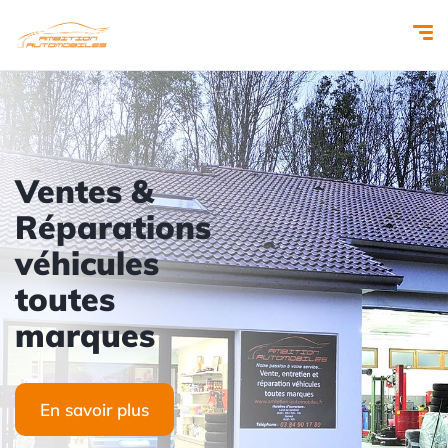
Ventes &
Réparations
véhicules
toutes
marques
En savoir plus